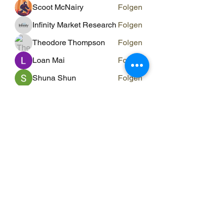
Scoot McNairy
Folgen
Infinity Market Research
Folgen
Theodore Thompson
Folgen
Loan Mai
Folgen
Shuna Shun
Folgen
Alle Mitglieder anzeigen (143)
ERGO RAUM
ergo-raum@evs-hin.ch
078 769 84 18