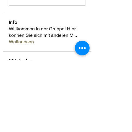
Info
Willkommen in der Gruppe! Hier
können Sie sich mit anderen M
...
Weiterlesen
Mitglieder
Scoot McNairy
Folgen
Infinity Market Research
Folgen
Theodore Thompson
Folgen
Loan Mai
Folgen
Shuna Shun
Folgen
Alle Mitglieder anzeigen (143)