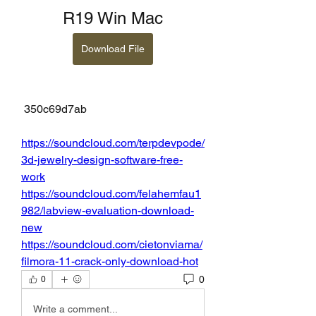
R19 Win Mac
Download File
 350c69d7ab
https://soundcloud.com/terpdevpode/
3d-jewelry-design-software-free-
work
https://soundcloud.com/felahemfau1
982/labview-evaluation-download-
new
https://soundcloud.com/cietonviama/
filmora-11-crack-only-download-hot
0
0
Write a comment...