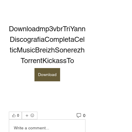
Downloadmp3vbrTriYann
DiscografiaCompletaCel
ticMusicBreizhSonerezh
TorrentKickassTo
Download
0
0
Write a comment...