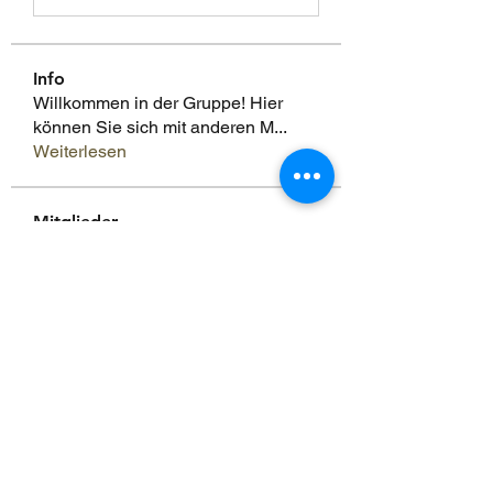
Info
Willkommen in der Gruppe! Hier
können Sie sich mit anderen M
...
Weiterlesen
Mitglieder
Scoot McNairy
Folgen
Infinity Market Research
Folgen
Theodore Thompson
Folgen
Loan Mai
Folgen
Shuna Shun
Folgen
Alle Mitglieder anzeigen (143)