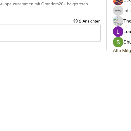
 Gruppe zusammen mit
Granders204 beigetreten
.
Inf
Th
2 Ansichten
Loa
Sh
Alle Mit