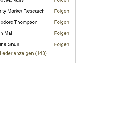
inity Market Research
Folgen
eodore Thompson
Folgen
n Mai
Folgen
una Shun
Folgen
glieder anzeigen (143)