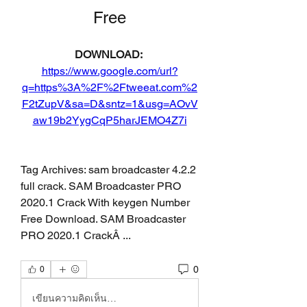
Free
DOWNLOAD: 
https://www.google.com/url?
q=https%3A%2F%2Ftweeat.com%2
F2tZupV&sa=D&sntz=1&usg=AOvV
aw19b2YygCqP5harJEMO4Z7i
Tag Archives: sam broadcaster 4.2.2 
full crack. SAM Broadcaster PRO 
2020.1 Crack With keygen Number 
Free Download. SAM Broadcaster 
PRO 2020.1 CrackÂ ... 
0
0
เขียนความคิดเห็น…