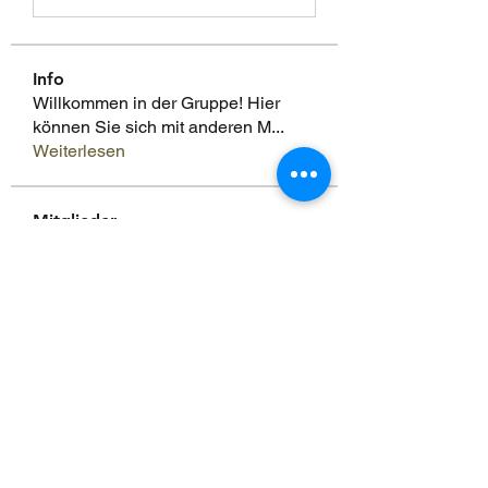
Info
Willkommen in der Gruppe! Hier
können Sie sich mit anderen M
...
Weiterlesen
Mitglieder
Scoot McNairy
Folgen
Infinity Market Research
Folgen
Theodore Thompson
Folgen
Loan Mai
Folgen
Shuna Shun
Folgen
Alle Mitglieder anzeigen (143)