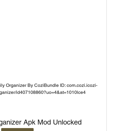
y Organizer By CoziBundle ID: com.cozi.icozi-
y-organizer/id407108860?uo=4&at=1010lce4
rganizer Apk Mod Unlocked