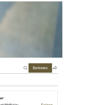
Beitreten
er
ot McNairy
Folgen