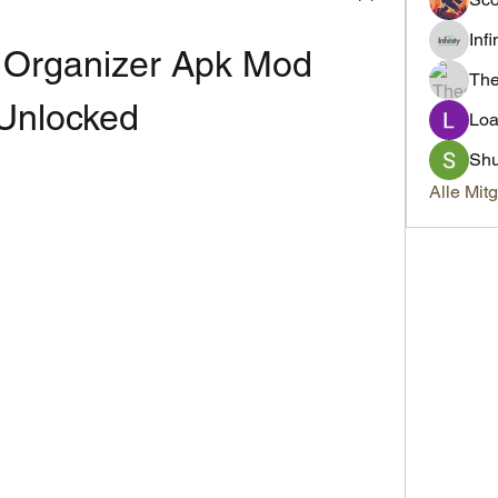
Inf
 Organizer Apk Mod 
Th
Unlocked
Loa
Sh
Alle Mit