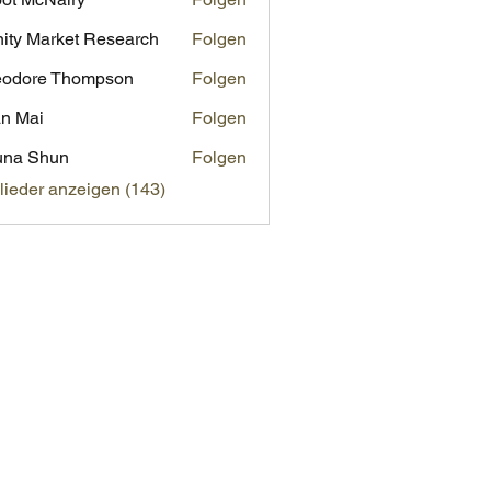
inity Market Research
Folgen
eodore Thompson
Folgen
n Mai
Folgen
una Shun
Folgen
glieder anzeigen (143)