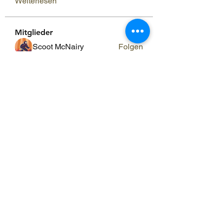
Weiterlesen
Mitglieder
Scoot McNairy
Folgen
Infinity Market Research
Folgen
Theodore Thompson
Folgen
Loan Mai
Folgen
Shuna Shun
Folgen
Alle Mitglieder anzeigen (143)
ERGO RAUM