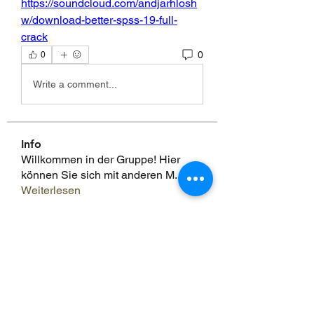
https://soundcloud.com/andjarhlosh
w/download-better-spss-19-full-
crack
0
0
Write a comment...
Info
Willkommen in der Gruppe! Hier
können Sie sich mit anderen M
...
Weiterlesen
Mitglieder
Scoot McNairy
Folgen
Infinity Market Research
Folgen
Theodore Thompson
Folgen