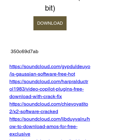
bit)
DOWNLOAD
 350c69d7ab
https://soundcloud.com/gypduldeuyo
/is-gaussian-software-free-hot
https://soundcloud.com/harpralductr
ol1983/video-copilot-plugins-free-
download-with-crack-fix
https://soundcloud.com/chievoyatito
2/x2-software-cracked
https://soundcloud.com/libduyvalru/h
ow-to-download-amos-for-free-
exclusive