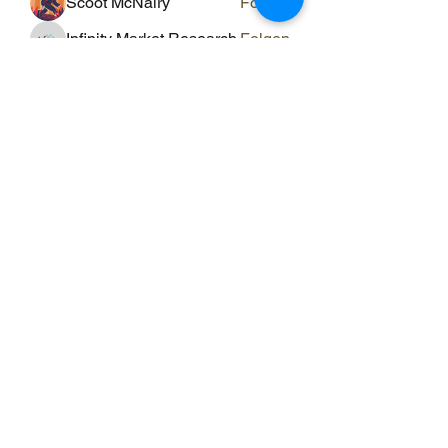
Scoot McNairy
Folgen
Infinity Market Research
Folgen
Theodore Thompson
Folgen
Loan Mai
Folgen
Shuna Shun
Folgen
Alle Mitglieder anzeigen (143)
ERGO RAUM
ergo-raum@evs-hin.ch
078 769 84 18