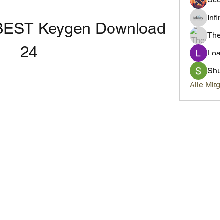
Inf
BEST Keygen Download 
Th
24
Loa
Sh
Alle Mit