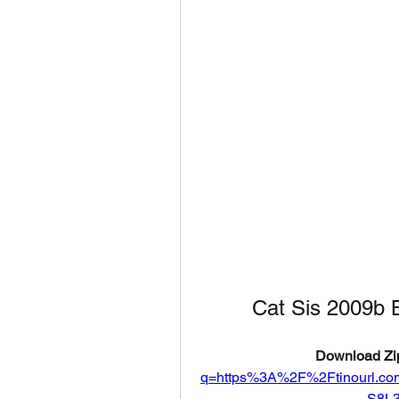
Cat Sis 2009b
Download Zip
q=https%3A%2F%2Ftinourl.
S8L