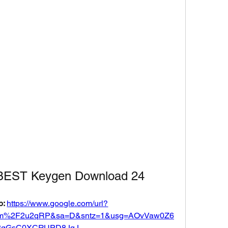
 BEST Keygen Download 24
: 
https://www.google.com/url?
com%2F2u2qRP&sa=D&sntz=1&usg=AOvVaw0Z6
3gGsC0XCRUPD8JqJ