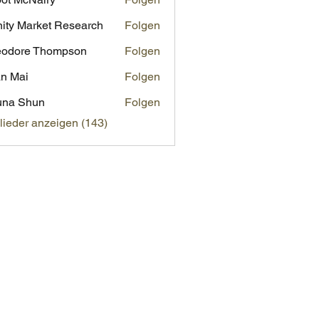
inity Market Research
Folgen
eodore Thompson
Folgen
n Mai
Folgen
una Shun
Folgen
glieder anzeigen (143)