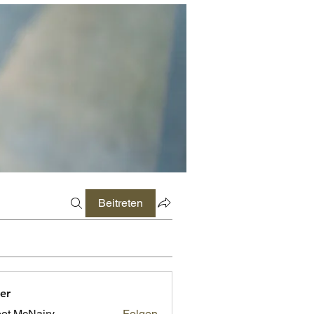
Beitreten
er
ot McNairy
Folgen