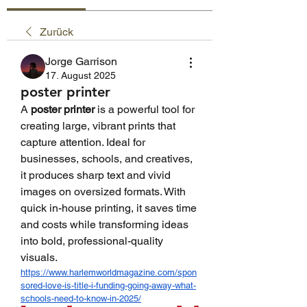
Zurück
Jorge Garrison
17. August 2025
poster printer
A 
poster printer
 is a powerful tool for 
creating large, vibrant prints that 
capture attention. Ideal for 
businesses, schools, and creatives, 
it produces sharp text and vivid 
images on oversized formats. With 
quick in-house printing, it saves time 
and costs while transforming ideas 
into bold, professional-quality 
visuals.
https://www.harlemworldmagazine.com/spon
sored-love-is-title-i-funding-going-away-what-
schools-need-to-know-in-2025/