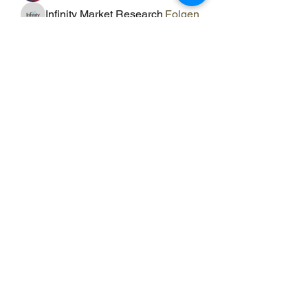
Infinity Market Research
Folgen
Theodore Thompson
Folgen
Loan Mai
Folgen
Shuna Shun
Folgen
Alle Mitglieder anzeigen (143)
ERGO RAUM
ergo-raum@evs-hin.ch
078 769 84 18