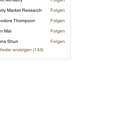
inity Market Research
Folgen
eodore Thompson
Folgen
n Mai
Folgen
una Shun
Folgen
glieder anzeigen (143)