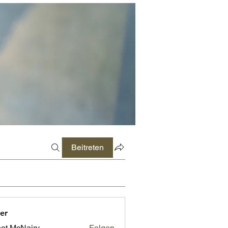
Beitreten
er
ot McNairy
Folgen