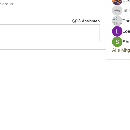
e group.
Inf
Th
3 Ansichten
Loa
Sh
Alle Mit