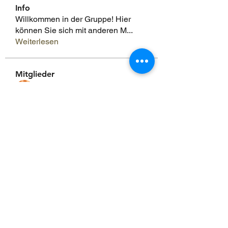
Info
Willkommen in der Gruppe! Hier
können Sie sich mit anderen M
...
Weiterlesen
Mitglieder
Scoot McNairy
Folgen
Infinity Market Research
Folgen
Theodore Thompson
Folgen
Loan Mai
Folgen
Shuna Shun
Folgen
Alle Mitglieder anzeigen (143)