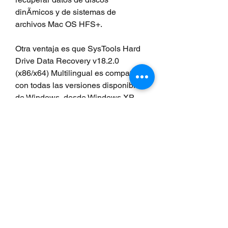
dinÃmicos y de sistemas de 
archivos Mac OS HFS+.
Otra ventaja es que SysTools Hard 
Drive Data Recovery v18.2.0 
(x86/x64) Multilingual es compatible 
con todas las versiones disponibles 
de Windows, desde Windows XP 
hasta Windows 11. AdemÃs, tiene 
una interfaz sencilla e intuitiva que 
facilita el uso del software a 
cualquier usuario, sin necesidad de 
tener conocimientos tÃcnicos.
Por Ãºltimo, SysTools Hard Drive 
Data Recovery v18.2.0 (x86/x64) 
Multilingual tiene un precio muy 
competitivo y ofrece una garantÃa 