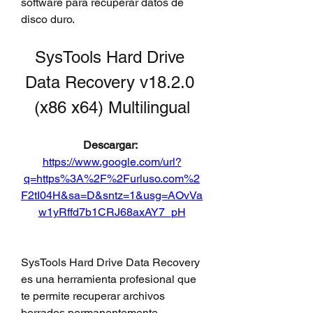
software para recuperar datos de 
disco duro.
SysTools Hard Drive 
Data Recovery v18.2.0 
(x86 x64) Multilingual
Descargar: 
https://www.google.com/url?
q=https%3A%2F%2Furluso.com%2
F2tI04H&sa=D&sntz=1&usg=AOvVa
w1yRffd7b1CRJ68axAY7_pH
SysTools Hard Drive Data Recovery 
es una herramienta profesional que 
te permite recuperar archivos 
borrados permanentemente, 