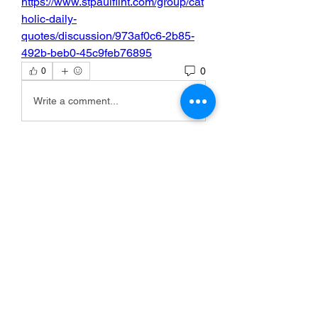
https://www.stpaulflint.com/group/cat
holic-daily-
quotes/discussion/973af0c6-2b85-
492b-beb0-45c9feb76895
0
0
Write a comment...
Info
Willkommen in der Gruppe! Hier
können Sie sich mit anderen M
...
Weiterlesen
Mitglieder
Scoot McNairy
Folgen
Infinity Market Research
Folgen