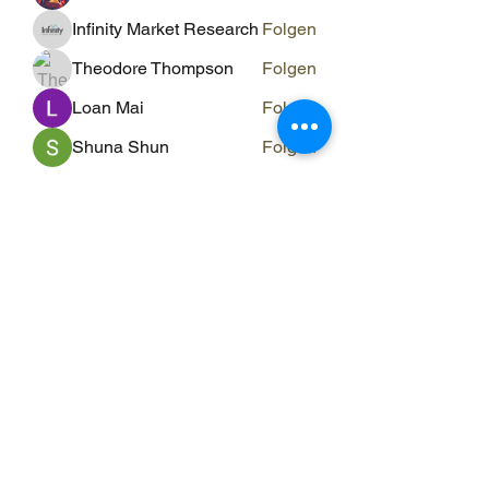
Infinity Market Research
Folgen
Theodore Thompson
Folgen
Loan Mai
Folgen
Shuna Shun
Folgen
Alle Mitglieder anzeigen (143)
ERGO RAUM
ergo-raum@evs-hin.ch
078 769 84 18