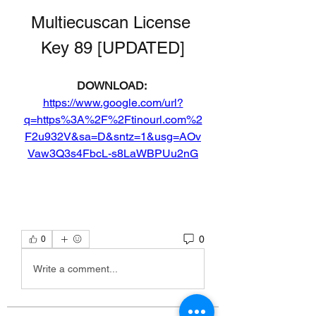
Multiecuscan License 
Key 89 [UPDATED]
DOWNLOAD: 
https://www.google.com/url?
q=https%3A%2F%2Ftinourl.com%2
F2u932V&sa=D&sntz=1&usg=AOv
Vaw3Q3s4FbcL-s8LaWBPUu2nG
0
0
Write a comment...