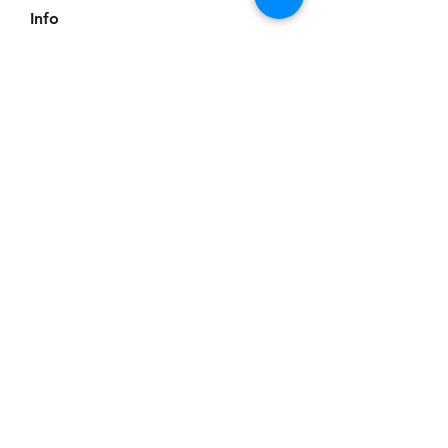
Info
Willkommen in der Gruppe! Hier
können Sie sich mit anderen M
...
Weiterlesen
Mitglieder
Scoot McNairy
Folgen
Infinity Market Research
Folgen
Theodore Thompson
Folgen
Loan Mai
Folgen
Shuna Shun
Folgen
Alle Mitglieder anzeigen (143)