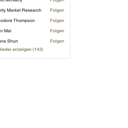
inity Market Research
Folgen
eodore Thompson
Folgen
n Mai
Folgen
una Shun
Folgen
glieder anzeigen (143)