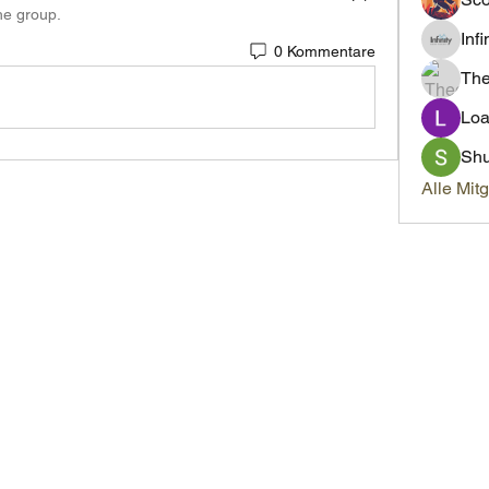
he group.
Inf
0 Kommentare
Th
Loa
Sh
Alle Mit