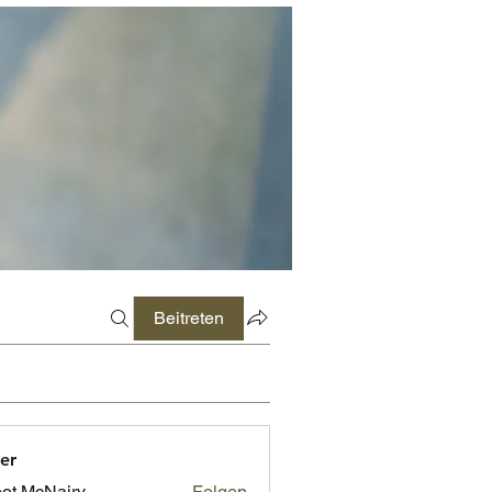
Beitreten
er
ot McNairy
Folgen