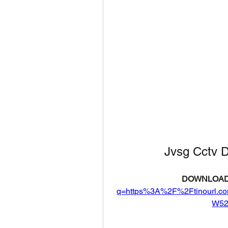
Jvsg Cctv D
DOWNLOAD
q=https%3A%2F%2Ftinourl
W52