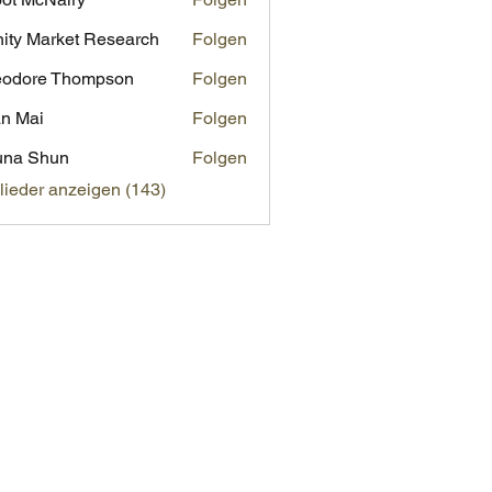
inity Market Research
Folgen
eodore Thompson
Folgen
n Mai
Folgen
una Shun
Folgen
glieder anzeigen (143)