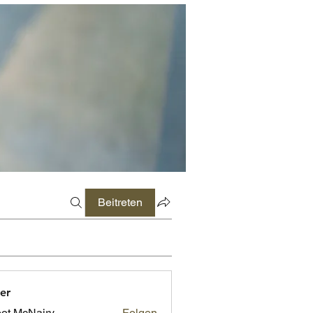
Beitreten
er
ot McNairy
Folgen