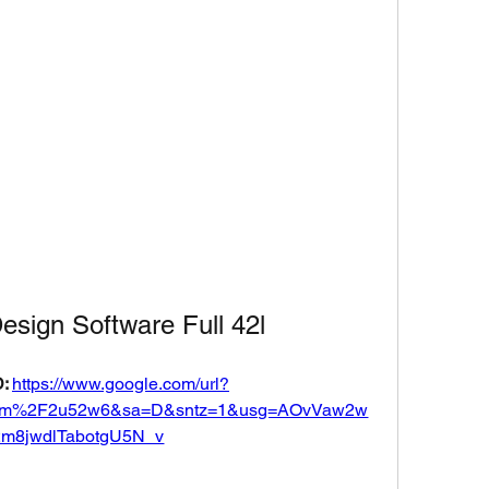
esign Software Full 42l
: 
https://www.google.com/url?
.com%2F2u52w6&sa=D&sntz=1&usg=AOvVaw2w
m8jwdlTabotgU5N_v