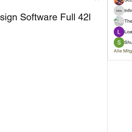
Inf
sign Software Full 42l
Th
Loa
Sh
Alle Mit