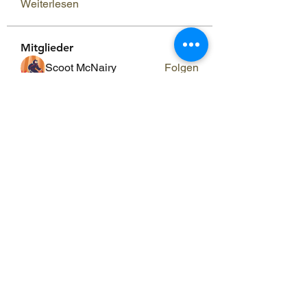
Weiterlesen
Mitglieder
Scoot McNairy
Folgen
Infinity Market Research
Folgen
Theodore Thompson
Folgen
Loan Mai
Folgen
Shuna Shun
Folgen
Alle Mitglieder anzeigen (143)
ERGO RAUM