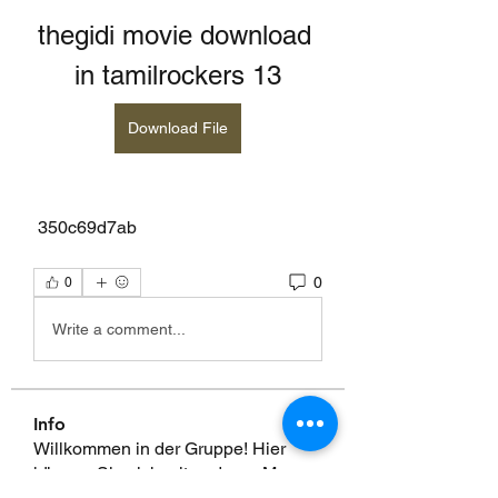
thegidi movie download 
in tamilrockers 13
Download File
 350c69d7ab
0
0
Write a comment...
Info
Willkommen in der Gruppe! Hier
können Sie sich mit anderen M
...
Weiterlesen