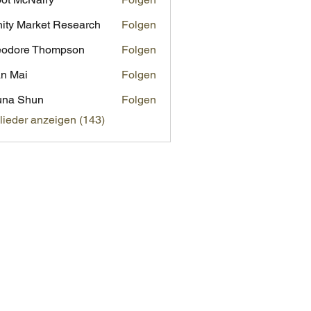
inity Market Research
Folgen
eodore Thompson
Folgen
n Mai
Folgen
una Shun
Folgen
glieder anzeigen (143)