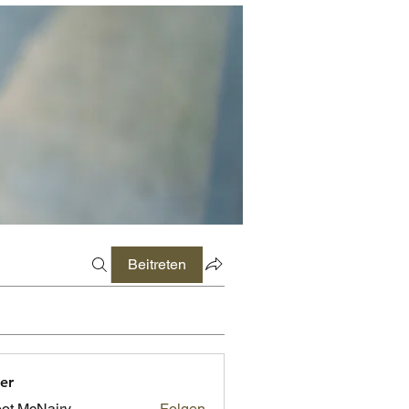
Beitreten
er
ot McNairy
Folgen