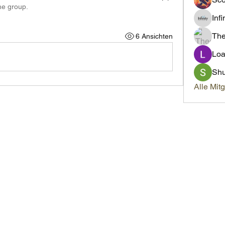
he group.
Inf
Th
6 Ansichten
Loa
Sh
Alle Mit