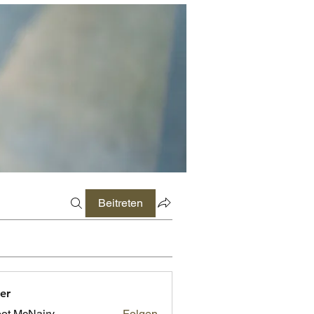
Beitreten
er
ot McNairy
Folgen