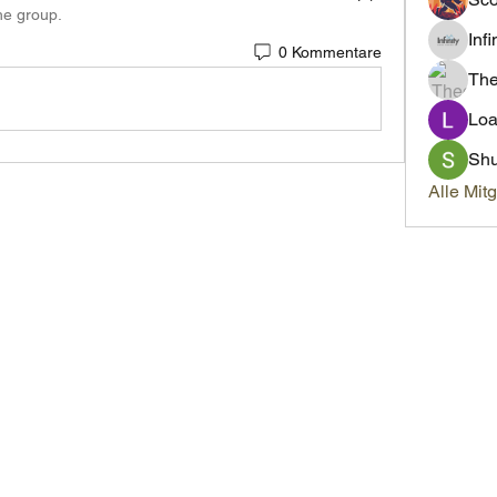
he group.
Inf
0 Kommentare
Th
Loa
Sh
Alle Mit