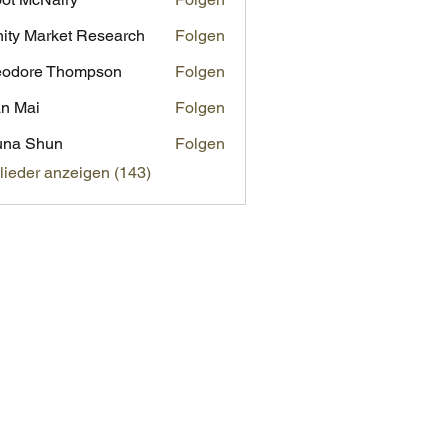
inity Market Research
Folgen
eodore Thompson
Folgen
n Mai
Folgen
una Shun
Folgen
glieder anzeigen (143)