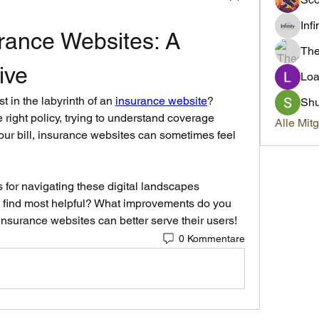
Inf
rance Websites: A 
Th
ive
Loa
 in the labyrinth of an 
insurance website
? 
Sh
 right policy, trying to understand coverage 
Alle Mit
your bill, insurance websites can sometimes feel 
for navigating these digital landscapes 
ou find most helpful? What improvements do you 
insurance websites can better serve their users!
0 Kommentare