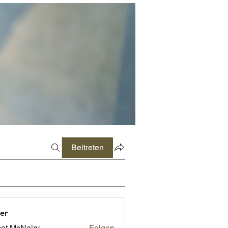
Beitreten
er
ot McNairy
Folgen