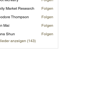
inity Market Research
Folgen
eodore Thompson
Folgen
n Mai
Folgen
una Shun
Folgen
glieder anzeigen (143)