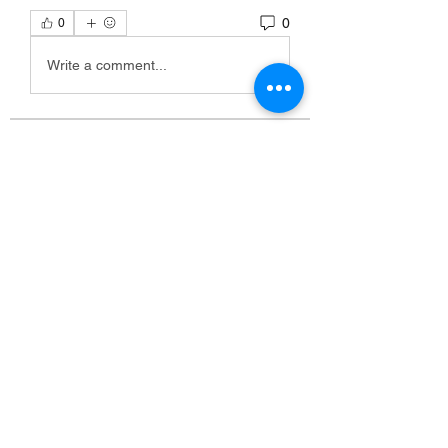
0
0
Write a comment...
Info
Willkommen in der Gruppe! Hier
können Sie sich mit anderen M
...
Weiterlesen
Mitglieder
Scoot McNairy
Folgen
Infinity Market Research
Folgen
Theodore Thompson
Folgen
Loan Mai
Folgen