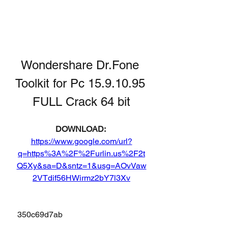
Wondershare Dr.Fone 
Toolkit for Pc 15.9.10.95 
FULL Crack 64 bit
DOWNLOAD: 
https://www.google.com/url?
q=https%3A%2F%2Furlin.us%2F2t
Q5Xy&sa=D&sntz=1&usg=AOvVaw
2VTdif56HWirmz2bY7l3Xv
 350c69d7ab