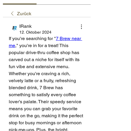
Zurück
IRank
12. Oktober 2024
If you're searching for "
7 Brew near 
me
," you're in for a treat! This 
popular drive-thru coffee shop has 
carved out a niche for itself with its 
fun vibe and extensive menu. 
Whether you're craving a rich, 
velvety latte or a fruity, refreshing 
blended drink, 7 Brew has 
something to satisfy every coffee 
lover's palate. Their speedy service 
means you can grab your favorite 
drink on the go, making it the perfect 
stop for busy mornings or afternoon 
pick-me-ups. Plus, the bright, 