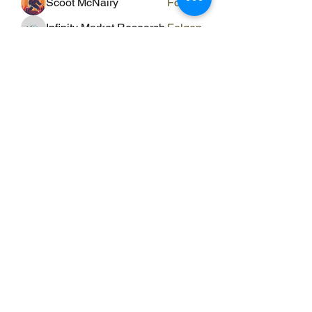
Scoot McNairy
Folgen
Infinity Market Research
Folgen
Theodore Thompson
Folgen
Loan Mai
Folgen
Shuna Shun
Folgen
Alle Mitglieder anzeigen (143)
ERGO RAUM
ergo-raum@evs-hin.ch
078 769 84 18