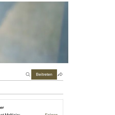
Beitreten
er
ot McNairy
Folgen