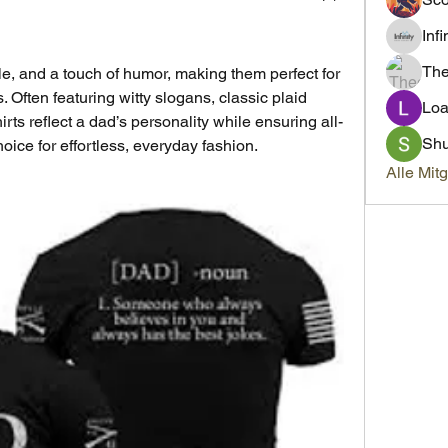
Inf
Th
e, and a touch of humor, making them perfect for 
 Often featuring witty slogans, classic plaid 
Loa
hirts reflect a dad’s personality while ensuring all-
Sh
oice for effortless, everyday fashion.
Alle Mit