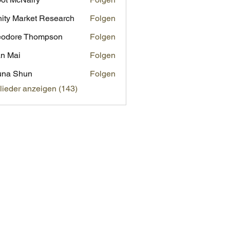
inity Market Research
Folgen
eodore Thompson
Folgen
n Mai
Folgen
una Shun
Folgen
glieder anzeigen (143)