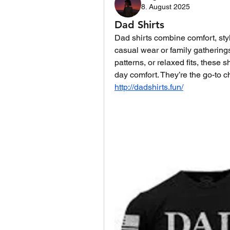
8. August 2025
Dad Shirts
Dad shirts combine comfort, styl
casual wear or family gatherings.
patterns, or relaxed fits, these s
day comfort. They’re the go-to ch
http://dadshirts.fun/