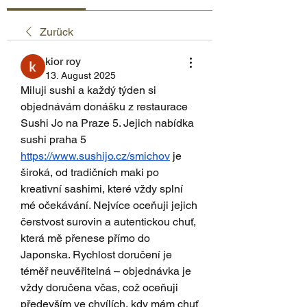
Zurück
kior roy
13. August 2025
Miluji sushi a každý týden si 
objednávám donášku z restaurace 
Sushi Jo na Praze 5. Jejich nabídka 
sushi praha 5 
https://www.sushijo.cz/smichov
 je 
široká, od tradičních maki po 
kreativní sashimi, které vždy splní 
mé očekávání. Nejvíce oceňuji jejich 
čerstvost surovin a autentickou chuť, 
která mě přenese přímo do 
Japonska. Rychlost doručení je 
téměř neuvěřitelná – objednávka je 
vždy doručena včas, což oceňuji 
především ve chvílích, kdy mám chuť 