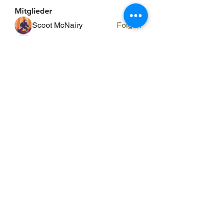
Mitglieder
Scoot McNairy
Folgen
Infinity Market Research
Folgen
Theodore Thompson
Folgen
Loan Mai
Folgen
Shuna Shun
Folgen
Alle Mitglieder anzeigen (143)
ERGO RAUM
ergo-raum@evs-hin.ch