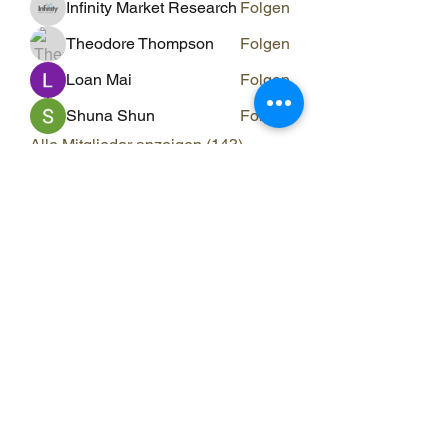
Infinity Market Research
Folgen
Theodore Thompson
Folgen
Loan Mai
Folgen
Shuna Shun
Folgen
Alle Mitglieder anzeigen (143)
ERGO RAUM
ergo-raum@evs-hin.ch
078 769 84 18
Ergotherapie für
Kinder und Erwachsene