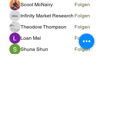
Scoot McNairy
Folgen
Infinity Market Research
Folgen
Theodore Thompson
Folgen
Loan Mai
Folgen
Shuna Shun
Folgen
Alle Mitglieder anzeigen (143)
ERGO RAUM
ergo-raum@evs-hin.ch
078 769 84 18