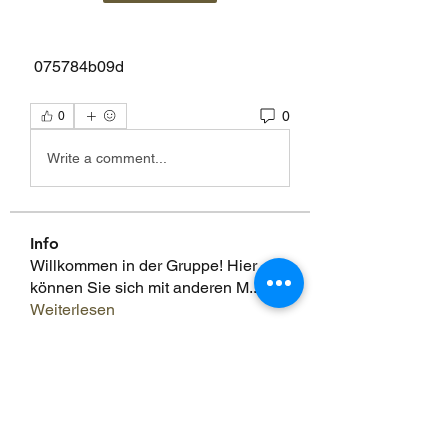
 075784b09d
0
0
Write a comment...
Info
Willkommen in der Gruppe! Hier
können Sie sich mit anderen M
...
Weiterlesen
Mitglieder
Scoot McNairy
Folgen
Infinity Market Research
Folgen