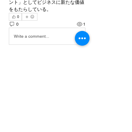
ント」としてビジネスに新たな価値
をもたらしている。
0
0
1
Write a comment...
Info
Willkommen in der Gruppe! Hier
können Sie sich mit anderen M
...
Weiterlesen
Mitglieder
Scoot McNairy
Folgen
Infinity Market Research
Folgen
Theodore Thompson
Folgen