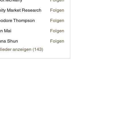
inity Market Research
Folgen
eodore Thompson
Folgen
n Mai
Folgen
una Shun
Folgen
glieder anzeigen (143)