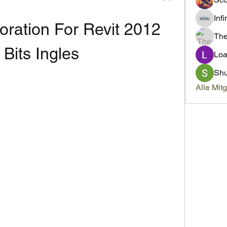
Inf
ration For Revit 2012 
Th
 Bits Ingles
Loa
Sh
Alle Mit