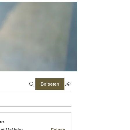
Beitreten
er
ot McNairy
Folgen