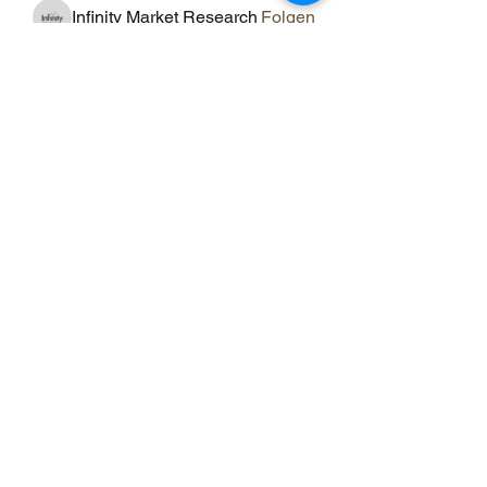
Infinity Market Research
Folgen
Theodore Thompson
Folgen
Loan Mai
Folgen
Shuna Shun
Folgen
Alle Mitglieder anzeigen (143)
ERGO RAUM
ergo-raum@evs-hin.ch
078 769 84 18
Ergotherapie für
Kinder und Erwachsene