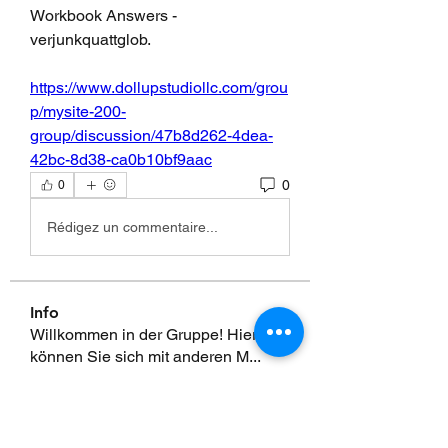
Workbook Answers - 
verjunkquattglob. 
https://www.dollupstudiollc.com/grou
p/mysite-200-
group/discussion/47b8d262-4dea-
42bc-8d38-ca0b10bf9aac
0
0
Rédigez un commentaire...
Info
Willkommen in der Gruppe! Hier
können Sie sich mit anderen M
...
Weiterlesen
Mitglieder